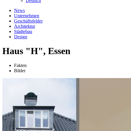
Deutsch
News
Unternehmen
Geschäftsfelder
Architektur
Städtebau
Design
Haus "H", Essen
Fakten
Bilder