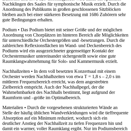
Nachklingen des Saales für symphonische Musik erzielt. Durch die
Anordnung des Publikums in großen geschlossenen Sitzblöcken
bleiben auch bei einer stärkeren Besetzung mit 1686 Zuhörern sehr
gute Bedingungen erhalten.
Podium • Das Podium bietet mit seiner Größe und der möglichen
Anordnung von Chorplätzen im hinteren Bereich alle Möglichkeiten
für unterschiedliche Orchestergrößen und -besetzungen. Durch die
zahlreichen Reflexionsflächen im Wand- und Deckenbereich des
Podiums wird ein ausgezeichneter gegenseitiger Kontakt der
Orchestermusiker untereinander sichergestellt sowie eine gute
Raumklangwahrnehmung für Solo- und Kammermusik erzielt.
Nachhallzeiten • In dem voll besetzten Konzertsaal mit einem
Orchester werden Nachhalbzeiten von etwa T = 1,8 s – 2,0 s im
mittleren Frequenzbereich erreicht, was dem angestrebten
Zielbereich entspricht. Auch der Nachhallpegel, der die
Wahrnehmbarkeit des Nachhalls bestimmt, liegt aufgrund der
Raumform und –größe im Optimalbereich.
Materialien • Durch die vorgesehenen strukturierten Wände an
Stelle der häufig üblichen Wandverkleidungen wird die tieffrequente
Absorption auf ein Minimum reduziert, wodurch sich ein
deutlicher Anstieg der Nachhallzeit zu tiefen Frequenzen hin und
damit ein warmer, voller Raumklang ergibt. Nur im Podiumsbereich