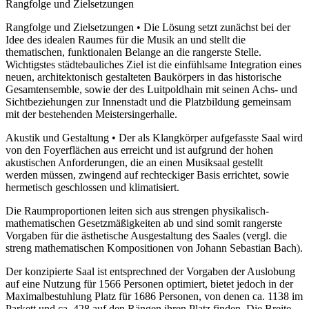
Rangfolge und Zielsetzungen
Rangfolge und Zielsetzungen • Die Lösung setzt zunächst bei der
Idee des idealen Raumes für die Musik an und stellt die
thematischen, funktionalen Belange an die rangerste Stelle.
Wichtigstes städtebauliches Ziel ist die einfühlsame Integration eines
neuen, architektonisch gestalteten Baukörpers in das historische
Gesamtensemble, sowie der des Luitpoldhain mit seinen Achs- und
Sichtbeziehungen zur Innenstadt und die Platzbildung gemeinsam
mit der bestehenden Meistersingerhalle.
Akustik und Gestaltung • Der als Klangkörper aufgefasste Saal wird
von den Foyerflächen aus erreicht und ist aufgrund der hohen
akustischen Anforderungen, die an einen Musiksaal gestellt
werden müssen, zwingend auf rechteckiger Basis errichtet, sowie
hermetisch geschlossen und klimatisiert.
Die Raumproportionen leiten sich aus strengen physikalisch-
mathematischen Gesetzmäßigkeiten ab und sind somit rangerste
Vorgaben für die ästhetische Ausgestaltung des Saales (vergl. die
streng mathematischen Kompositionen von Johann Sebastian Bach).
Der konzipierte Saal ist entsprechned der Vorgaben der Auslobung
auf eine Nutzung für 1566 Personen optimiert, bietet jedoch in der
Maximalbestuhlung Platz für 1686 Personen, von denen ca. 1138 im
Parkett und ca. 428 auf den Rängen ihren Platz finden. Die Breite