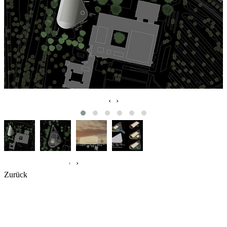
‹
›
‹
›
Zurück