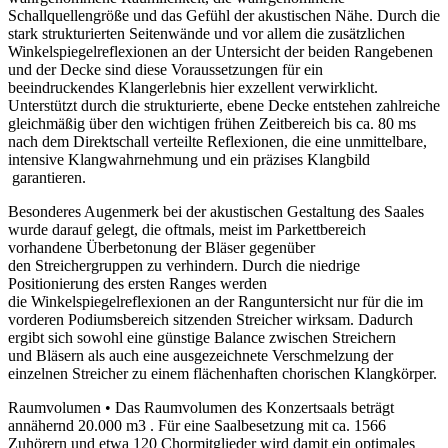
Schallquellengröße und das Gefühl der akustischen Nähe. Durch die
stark strukturierten Seitenwände und vor allem die zusätzlichen
Winkelspiegelreflexionen an der Untersicht der beiden Rangebenen
und der Decke sind diese Voraussetzungen für ein
beeindruckendes Klangerlebnis hier exzellent verwirklicht.
Unterstützt durch die strukturierte, ebene Decke entstehen zahlreiche
gleichmäßig über den wichtigen frühen Zeitbereich bis ca. 80 ms
nach dem Direktschall verteilte Reflexionen, die eine unmittelbare,
intensive Klangwahrnehmung und ein präzises Klangbild
garantieren.
Besonderes Augenmerk bei der akustischen Gestaltung des Saales
wurde darauf gelegt, die oftmals, meist im Parkettbereich
vorhandene Überbetonung der Bläser gegenüber
den Streichergruppen zu verhindern. Durch die niedrige
Positionierung des ersten Ranges werden
die Winkelspiegelreflexionen an der Ranguntersicht nur für die im
vorderen Podiumsbereich sitzenden Streicher wirksam. Dadurch
ergibt sich sowohl eine günstige Balance zwischen Streichern
und Bläsern als auch eine ausgezeichnete Verschmelzung der
einzelnen Streicher zu einem flächenhaften chorischen Klangkörper.
Raumvolumen • Das Raumvolumen des Konzertsaals beträgt
annähernd 20.000 m3 . Für eine Saalbesetzung mit ca. 1566
Zuhörern und etwa 120 Chormitglieder wird damit ein optimales