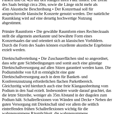
des Saals beträgt circa 20m, sowie die Länge nicht mehr als
45m Akustische Beschreibung • Der Konzertsaal soll für
anspruchsvolle klassische Konzerte genutzt werden. Der natürliche
Raumklang wird auf eine derartig hochwertige Nutzung
abgestimmt.
Primäre Raumform • Die gewählte Raumform eines Rechtecksaals
stellt die allgemein anerkannte und bewährte Form eines
Konzertsaales dar und orientiert sich an klassischen Vorbildern.
Durch die Form des Saales können exzellente akustische Ergebnisse
erzielt werden.
Direktschallverteilung • Die Zuschauerflächen sind so angeordnet,
dass sehr gute Sichtbedingungen und somit auch eine günstige
Direktschallversorgung auf allen Sitzen garantiert werden kann. Die
Podiumshöhe von 0,8 m ermöglicht eine gute
Direktschallversorgung auch in dem für Bankett- und
Konferenznutzung erforderlichen flachen Parkettbereich.
Gleichzeitig wird hierdurch auch eine freie Klangausbreitung vom
Podium in den Saal erzielt. Insbesondere wurde darauf geachtet, das
die letzte Sitzreihe, weniger als 35m Abstand in der diagolen zum
Podium hält. Schallreflexionen von Wänden und Decke • Neben der
guten Versorgung mit Direktschall sind vor allem die seitlich
eintreffenden frühen Schallreflexionen wichtig für die
wahrgenommene Räumlichkeit, die wahrgenommene