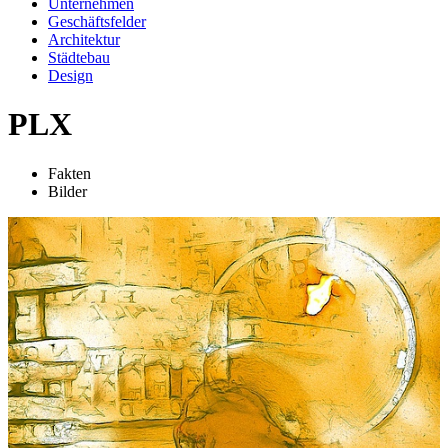
Unternehmen
Geschäftsfelder
Architektur
Städtebau
Design
PLX
Fakten
Bilder