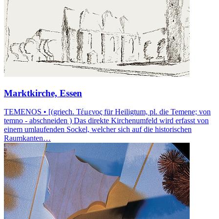
Marktkirche, Essen
TEMENOS • [(griech. Τέμενος für Heiligtum, pl. die Temene; von
temno - abschneiden ) Das direkte Kirchenumfeld wird erfasst von
einem umlaufenden Sockel, welcher sich auf die historischen
Raumkanten…