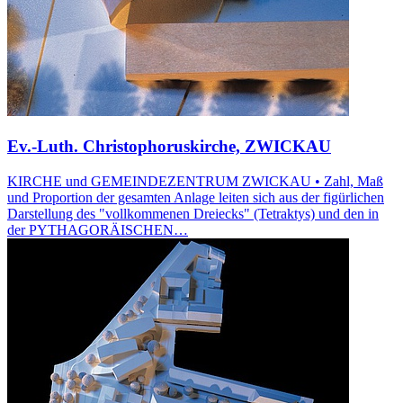
Ev.-Luth. Christophoruskirche, ZWICKAU
KIRCHE und GEMEINDEZENTRUM ZWICKAU • Zahl, Maß
und Proportion der gesamten Anlage leiten sich aus der figürlichen
Darstellung des "vollkommenen Dreiecks" (Tetraktys) und den in
der PYTHAGORÄISCHEN…