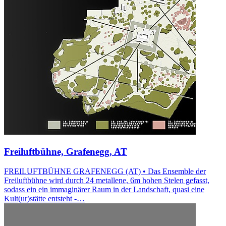
Freiluftbühne, Grafenegg, AT
FREILUFTBÜHNE GRAFENEGG (AT) • Das Ensemble der
Freiluftbühne wird durch 24 metallene, 6m hohen Stelen gefasst,
sodass ein ein immaginärer Raum in der Landschaft, quasi eine
Kult(ur)stätte entsteht -…