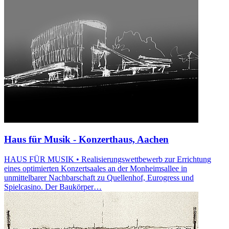
Haus für Musik - Konzerthaus, Aachen
HAUS FÜR MUSIK • Realisierungswettbewerb zur Errichtung
eines optimierten Konzertsaales an der Monheimsallee in
unmittelbarer Nachbarschaft zu Quellenhof, Eurogress und
Spielcasino. Der Baukörper…