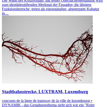
Die Wand des Konzertsaals, mit seiner Oberflächengestaltung wird
zum identitätsstiftenden Merkmal der Fassaden; die übrigen
Funktionsbereiche, treten als eigenständige, abgetreppte Kubatur
in…
Stadtbahnstrecke, LUXTRAM, Luxemburg
concours de la ligne de tramway de la ville de luxembourg •
DYNAMIK - das Gestaltungsthema zieht sich wie ein "Roter