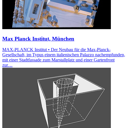
Max Planck Institut, München
MAX-PLANCK Institut • Der Neubau für die Max-Planck-
Gesellschaft, im Typus einem italienischen Palazzo nachempfunden,
mit einer Stadtfassade zum Marstallplatz und einer Gartenfront
zur…